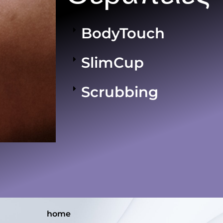
BodyTouch
SlimCup
Scrubbing
home