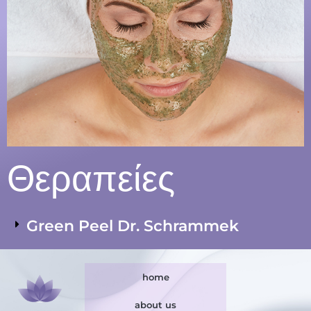
Θεραπείες
Green Peel Dr. Schrammek
home
about us